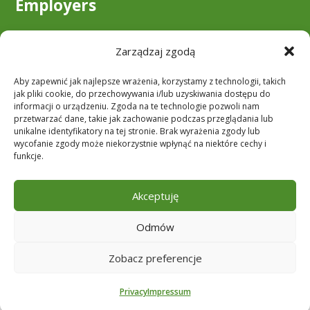
Employers
About us
Zarządzaj zgodą
Become a client
Aby zapewnić jak najlepsze wrażenia, korzystamy z technologii, takich
Downloads
jak pliki cookie, do przechowywania i/lub uzyskiwania dostępu do
informacji o urządzeniu. Zgoda na te technologie pozwoli nam
przetwarzać dane, takie jak zachowanie podczas przeglądania lub
unikalne identyfikatory na tej stronie. Brak wyrażenia zgody lub
Follow us
wycofanie zgody może niekorzystnie wpłynąć na niektóre cechy i
funkcje.
Akceptuję
Odmów
Zobacz preferencje
© HollandFlex BV- | All rights reserved |
Privacy
|
Terms and conditions
|
Privacy
Impressum