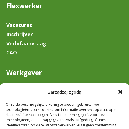
Flexwerker
Vacatures
Inschrijven
Verlofaanvraag
CAO
Werkgever
Over ons
Zarządzaj zgodą
Klant worden
Om u de best mogelijke ervaring te bieden, gebruiken we
Downloaden
technologieën, zoals cookies, om informatie over uw apparaat op te
slaan en/of te raadplegen. Als u toestemming geeft voor deze
technologieën, kunnen wij gegevens zoals surfgedrag of unieke
identificatoren op deze website verwerken. Als u geen toestemming