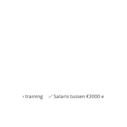
essionele training
✅ Salaris tussen €3000 en €4000