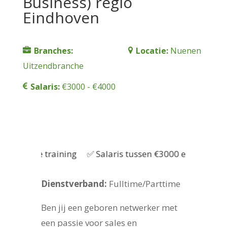
Business) regio
Eindhoven
Branches:
Locatie:
Nuenen
Uitzendbranche
Salaris:
€3000 - €4000
essionele training
✅ Salaris tussen €3000 en €4000
Dienstverband:
Fulltime/Parttime
Ben jij een geboren netwerker met
een passie voor sales en