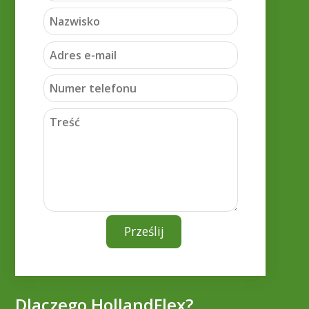
Prześlij
Dlaczego HollandFlex?