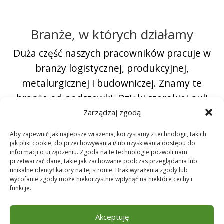
Branże, w których działamy
Duża część naszych pracowników pracuje w
branży logistycznej, produkcyjnej,
metalurgicznej i budowniczej. Znamy te
branże od podszewki. Dzięki szerokiej puli
zróżnicowanego personelu jesteśmy w
Zarządzaj zgodą
stanie skalować w górę i w dół w zależności
Aby zapewnić jak najlepsze wrażenia, korzystamy z technologii, takich
od potrzeb.
jak pliki cookie, do przechowywania i/lub uzyskiwania dostępu do
informacji o urządzeniu. Zgoda na te technologie pozwoli nam
przetwarzać dane, takie jak zachowanie podczas przeglądania lub
unikalne identyfikatory na tej stronie. Brak wyrażenia zgody lub
wycofanie zgody może niekorzystnie wpłynąć na niektóre cechy i
funkcje.
Akceptuję