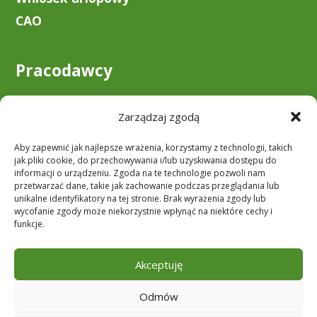
CAO
Pracodawcy
O nas
Zarządzaj zgodą
Zostań klientem
Aby zapewnić jak najlepsze wrażenia, korzystamy z technologii, takich
Do pobrania
jak pliki cookie, do przechowywania i/lub uzyskiwania dostępu do
informacji o urządzeniu. Zgoda na te technologie pozwoli nam
przetwarzać dane, takie jak zachowanie podczas przeglądania lub
unikalne identyfikatory na tej stronie. Brak wyrażenia zgody lub
Obserwuj nas
wycofanie zgody może niekorzystnie wpłynąć na niektóre cechy i
funkcje.
Akceptuję
Odmów