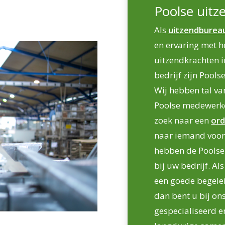
Poolse uitz
Als
uitzendburea
en ervaring met h
uitzendkrachten in
bedrijf zijn Pool
Wij hebben tal v
Poolse medewerker
zoek naar een
ord
naar iemand voor
hebben de Poolse
bij uw bedrijf. Al
een goede begelei
dan bent u bij ons
gespecialiseerd e