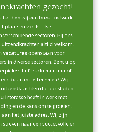
endkrachten gezocht!
u
hebben wij een breed netwerk
et plaatsen van Poolse
 verschillende sectoren. Bij ons
se uitzendkrachten altijd welkom.
an
vacatures
openstaan voor
s in diverse sectoren. Bent u op
erpicker
,
heftruckchauffeur
of
 een baan in de
techniek
? Wij
 uitzendkrachten die aansluiten
s u interesse heeft in werk met
ding en de kans om te groeien,
 aan het juiste adres. Wij zijn
n streven naar een succesvolle en