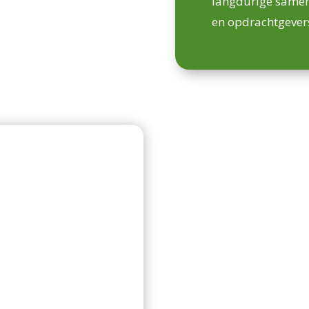
langdurige same
en opdrachtgever