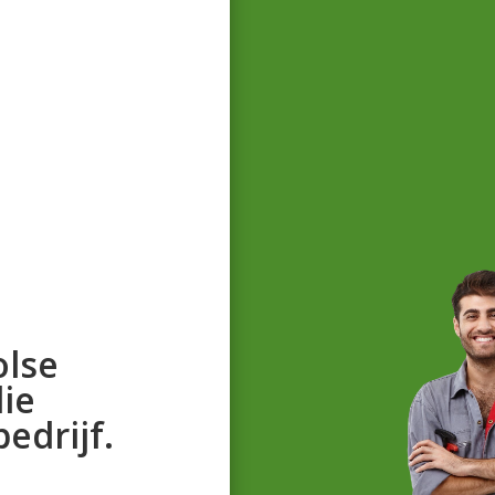
olse
ie
edrijf.