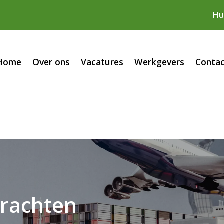
Hu
Home
Over ons
Vacatures
Werkgevers
Conta
krachten