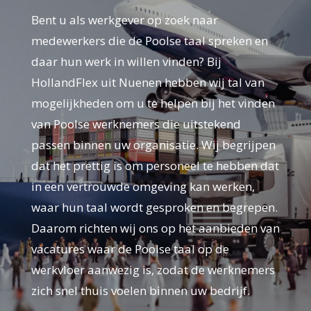
Bent u als werkgever op zoek naar
medewerkers die de Poolse taal spreken en
daar hun werk in willen vinden? Bij
HollandFlex uit Nuenen hebben wij tal van
mogelijkheden om u te helpen bij het vinden
van Poolse werknemers die uitstekend
passen binnen uw organisatie. Wij begrijpen
dat het prettig is om personeel te hebben dat
in een vertrouwde omgeving kan werken,
waar hun taal wordt gesproken en begrepen.
Daarom richten wij ons op het aanbieden van
vacatures waar de Poolse taal op de
werkvloer aanwezig is, zodat de werknemers
zich snel thuis voelen binnen uw bedrijf.