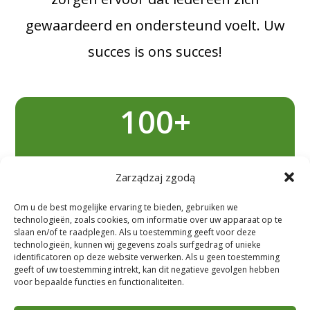
gewaardeerd en ondersteund voelt. Uw
succes is ons succes!
100+
Blije klanten
Zarządzaj zgodą
Om u de best mogelijke ervaring te bieden, gebruiken we
Meer dan 100 tevreden bedrijven
technologieën, zoals cookies, om informatie over uw apparaat op te
slaan en/of te raadplegen. Als u toestemming geeft voor deze
vertrouwen op onze diensten. We bouwen
technologieën, kunnen wij gegevens zoals surfgedrag of unieke
identificatoren op deze website verwerken. Als u geen toestemming
sterke en duurzame relaties door altijd
geeft of uw toestemming intrekt, kan dit negatieve gevolgen hebben
voor bepaalde functies en functionaliteiten.
kwaliteit, betrouwbaarheid en een