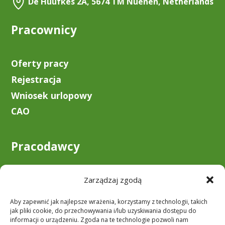
De Huufkes 2A, 5674 TM Nuenen, Netherlands
Pracownicy
Oferty pracy
Rejestracja
Wniosek urlopowy
CAO
Pracodawcy
O nas
Zarządzaj zgodą
Zostań klientem
Aby zapewnić jak najlepsze wrażenia, korzystamy z technologii, takich
Do pobrania
jak pliki cookie, do przechowywania i/lub uzyskiwania dostępu do
informacji o urządzeniu. Zgoda na te technologie pozwoli nam