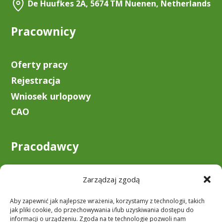
De Huufkes 2A, 5674 TM Nuenen, Netherlands
Pracownicy
Oferty pracy
Rejestracja
Wniosek urlopowy
CAO
Pracodawcy
O nas
Zarządzaj zgodą
Zostań klientem
Aby zapewnić jak najlepsze wrażenia, korzystamy z technologii, takich
Do pobrania
jak pliki cookie, do przechowywania i/lub uzyskiwania dostępu do
informacji o urządzeniu. Zgoda na te technologie pozwoli nam