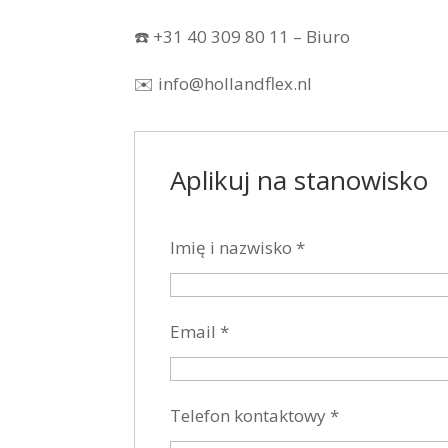
☎️ +31 40 309 80 11 – Biuro
✉️ info@hollandflex.nl
Aplikuj na stanowisko
Imię i nazwisko
*
Email
*
Telefon kontaktowy
*