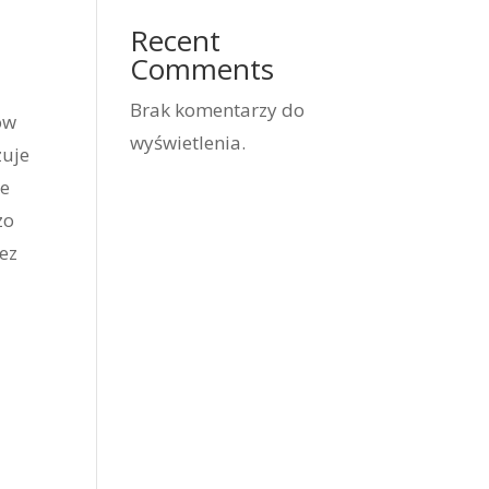
Recent
Comments
Brak komentarzy do
ów
wyświetlenia.
zuje
ie
zo
ez