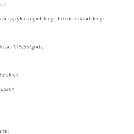
nia
i języka angielskiego lub niderlandzkiego
ości €15,65/godz.
erskich
iącach
amil