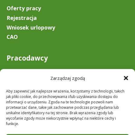
Oferty pracy
Rejestracja
Wniosek urlopowy
CAO
Pracodawcy
O nas
Zarządzaj zgodą
Zostań klientem
Aby zapewnić jak najlepsze wrażenia, korzystamy z technologii, takich
Do pobrania
jak pliki cookie, do przechowywania i/lub uzyskiwania dostępu do
informacji o urządzeniu. Zgoda na te technologie pozwoli nam
przetwarzać dane, takie jak zachowanie podczas przeglądania lub
unikalne identyfikatory na tej stronie. Brak wyrażenia zgody lub
Obserwuj nas
wycofanie zgody może niekorzystnie wpłynąć na niektóre cechy i
funkcje.