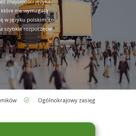
bez znajomości języka
, które nie wymagają
ę w języku polskim, co
na szybkie rozpoczęcie
wników
Ogólnokrajowy zasięg
R