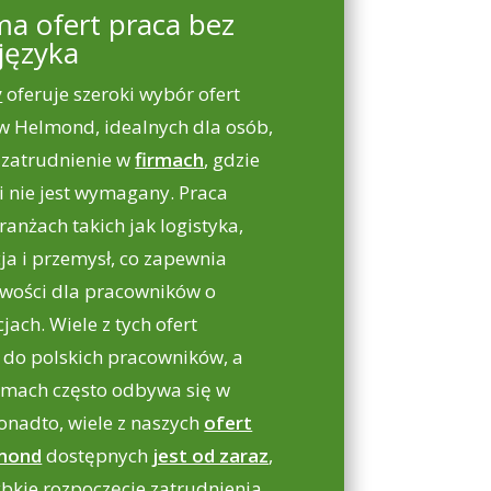
a ofert praca bez
języka
y
oferuje szeroki wybór ofert
 w Helmond, idealnych dla osób,
 zatrudnienie w
firmach
, gdzie
i nie jest wymagany. Praca
ranżach takich jak logistyka,
ja i przemysł, co zapewnia
wości dla pracowników o
jach. Wiele z tych ofert
 do polskich pracowników, a
rmach często odbywa się w
onadto, wiele z naszych
ofert
lmond
dostępnych
jest od zaraz
,
bkie rozpoczęcie zatrudnienia.