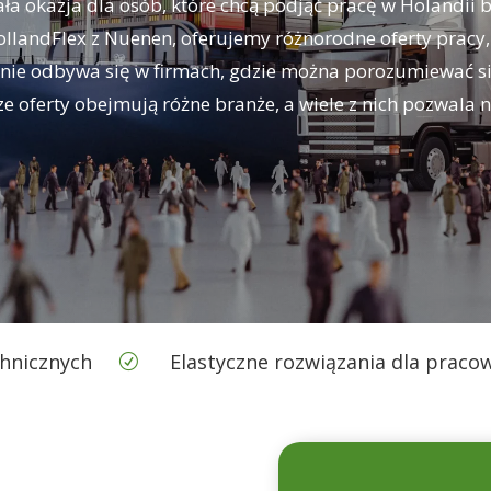
a okazja dla osób, które chcą podjąć pracę w Holandii 
ollandFlex z Nuenen, oferujemy różnorodne oferty pracy
enie odbywa się w firmach, gdzie można porozumiewać si
ze oferty obejmują różne branże, a wiele z nich pozwala 
chnicznych
Elastyczne rozwiązania dla praco
R