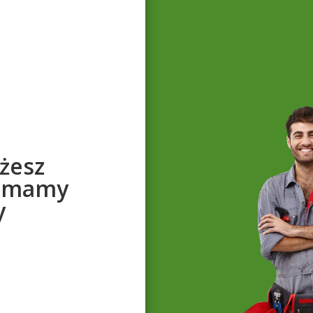
żesz
s, mamy
y