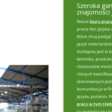
Szeroka gam
znajomości 
Nasze
biuro prac
praca bez języka
które chcą podjąć
język niderlandzk
dostępna jest w b
technika, produkc
różnorodne możli
różnych kwalifikac
skierowanych jest
komunikacja w fi
języku polskim. P
pracy w tym He
co pozwala na szy