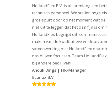
HollandFlex B.V. is al jarenlang een b
technisch personeel. We stellen hoge ei
groeispurt door op het moment wat de 
niet uit te leggen dat het dan fijn is o
HollandFlex begrijpt dit, communiceert 
maken van de kwalitatieve en duurzame
samenwerking met HollandFlex daarom e
ons blijven focussen. Team HollandFlex, h
bij andere bedrijven!
Anouk Dings | HR-Manager
Econox B.V