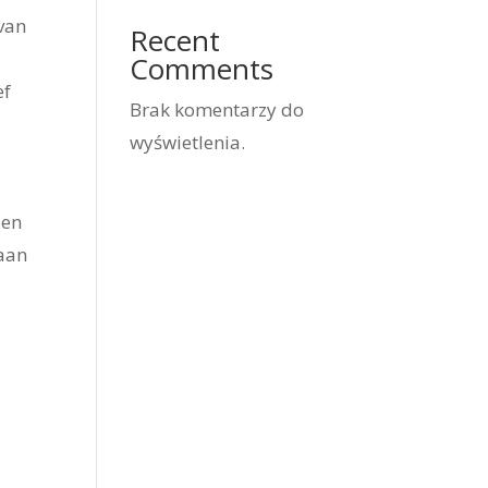
 van
Recent
Comments
ef
Brak komentarzy do
wyświetlenia.
 en
 aan