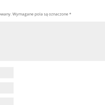
owany.
Wymagane pola są oznaczone
*