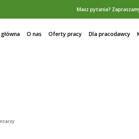
Masz pytania? Zapraszam
 główna
O nas
Oferty pracy
Dla pracodawcy
ntarzy