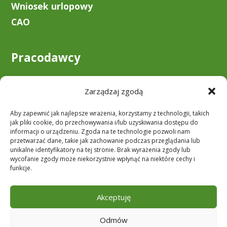
Wniosek urlopowy
CAO
Pracodawcy
O nas
Zarządzaj zgodą
Zostań klientem
Aby zapewnić jak najlepsze wrażenia, korzystamy z technologii, takich
Do pobrania
jak pliki cookie, do przechowywania i/lub uzyskiwania dostępu do
informacji o urządzeniu. Zgoda na te technologie pozwoli nam
przetwarzać dane, takie jak zachowanie podczas przeglądania lub
unikalne identyfikatory na tej stronie. Brak wyrażenia zgody lub
Obserwuj nas
wycofanie zgody może niekorzystnie wpłynąć na niektóre cechy i
funkcje.
Akceptuję
Odmów